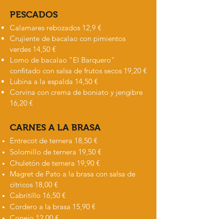
PESCADOS
Calamares rebozados 12,9 €
Crujiente de bacalao con pimientos
verdes 14,50 €
Lomo de bacalao "El Barquero"
confitado con salsa de frutos secos 19,20 €
Lubina a la espalda 14,50 €
Corvina con crema de boniato y jengibre
16,20 €
CARNES A LA BRASA
Entrecot de ternera 18,50 €
Solomillo de ternera 19,50 €
Chuletón de ternera 19,90 €
Magret de Pato a la brasa con salsa de
cítricos 18,00 €
Cabritillo 16,50 €
Cordero a la brasa 15,90 €
Conejo 12,00 €