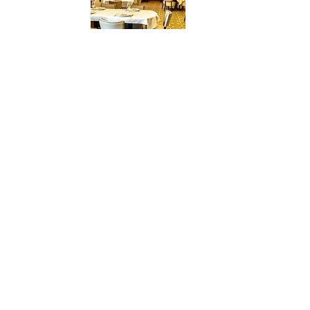
Costa de Jovaní, 7, 12300 Morella
Mesón del Pastor
Teléfono:
964 160 249
E-mail:
info@mesondelpastor.com
www.mesondelpastor.com