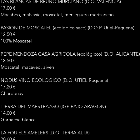
LAS BLANCAS DE BRUNO MURCIANO (D.O. VALENCIA)
17,00 €
Macabeo, malvasía, moscatel, merseguera marisancho
PASION DE MOSCATEL (ecólogico seco) (D.O.P. Utiel-Requena)
12,50 €
100% Moscatel
PEPE MENDOZA CASA AGRICOLA (ecológicco) (D.O. ALICANTE)
18,50 €
Moscatel, macaveo, aiven
NODUS VINO ECOLOGICO (D.O. UTIEL Requena)
17,20 €
Chardonay
TIERRA DEL MAESTRAZGO (IGP BAJO ARAGON)
14,00 €
Garnacha blanca
LA FOU ELS AMELERS (D.O. TERRA ALTA)
20,60 €