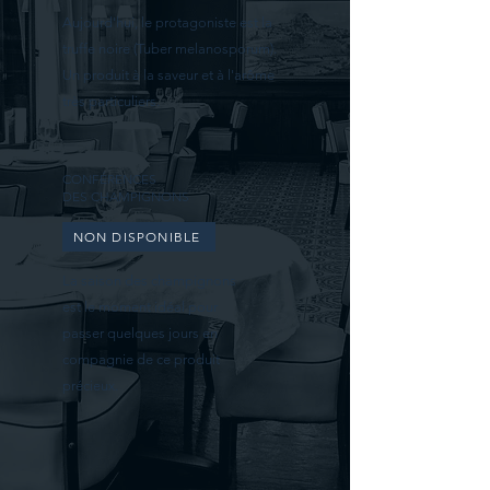
Aujourd'hui, le protagoniste est la
truffe noire (Tuber melanosporum).
Un produit à la saveur et à l'arôme
très particuliers.
CONFÉRENCES
DES CHAMPIGNONS
NON DISPONIBLE
La saison des champignons
est le moment idéal pour
passer quelques jours en
compagnie de ce produit
précieux.