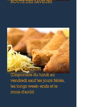
ROUTE DES SAVEURS
MENU MAISON
(Disponible du lundi au
vendredi sauf les jours fériés,
les longs week-ends et le
mois d'août)