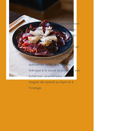
NOTRE
LETTRE
Notre carte propose une sélection
d'entrées telles que : Croquetas
Morellanas, Medallón de conejo
trufado ou Fideos fritos con
"gírgolas de pánical" avec de l'ail
tendre et du foie, etc. Salades,
soupes, poissons, grillades et
spécialités telles que le porc
ibérique à la sauce au porto et aux
échalotes caramélisées ou le
magret de canard au thym et à
l'orange.